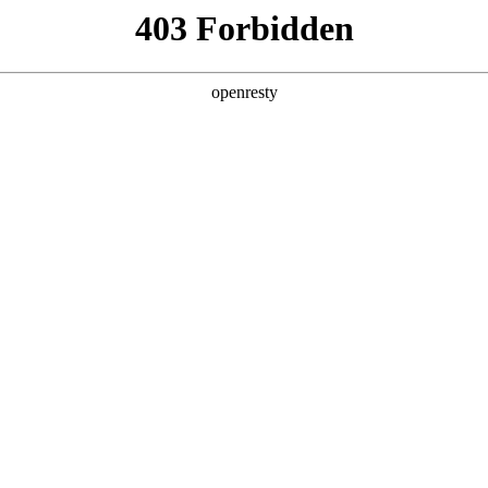
产品及服务
行业解决方案
合作伙伴
投资者关系
破局之道
2026 / 05 / 08
高性能AI计算芯片主要供应商的全年产能早早锁定殆尽，高端AI服务
n消耗数以亿计，智能体集中应用的高峰时段，资源池分分钟“爆表”